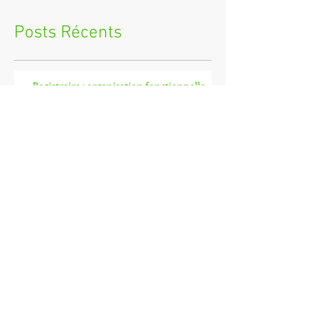
Posts Récents
Registraire : organisation fonctionnelle
ESSEC Registraire, c'est parti
Archives
octobre 2016
(1)
1 post
septembre 2016
(1)
1 post
Rechercher par Tags