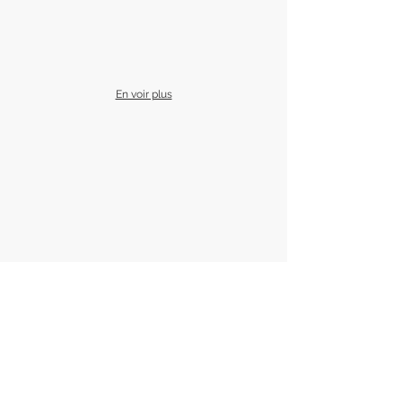
GALION
ETAGE
148
PLACES
En voir plus